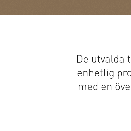
De utvalda t
enhetlig pr
med en över